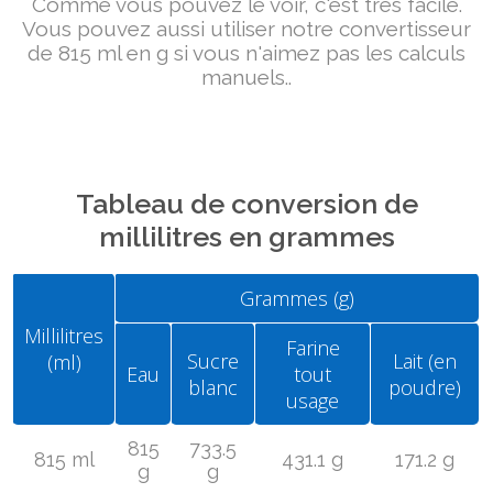
Comme vous pouvez le voir, c'est très facile.
Vous pouvez aussi utiliser notre convertisseur
de 815 ml en g si vous n'aimez pas les calculs
manuels..
Tableau de conversion de
millilitres en grammes
Grammes (g)
Millilitres
Farine
Sucre
Lait (en
(ml)
Eau
tout
blanc
poudre)
usage
815
733.5
815 ml
431.1 g
171.2 g
g
g