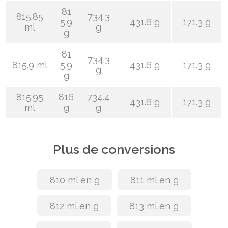
81
815.85
734.3
5.9
431.6 g
171.3 g
ml
g
g
81
734.3
815.9 ml
5.9
431.6 g
171.3 g
g
g
815.95
816
734.4
431.6 g
171.3 g
ml
g
g
Plus de conversions
810 ml en g
811 ml en g
812 ml en g
813 ml en g