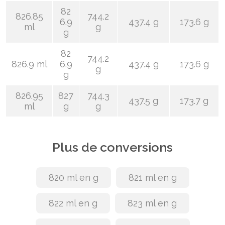
82
826.85
744.2
6.9
437.4 g
173.6 g
ml
g
g
82
744.2
826.9 ml
6.9
437.4 g
173.6 g
g
g
826.95
827
744.3
437.5 g
173.7 g
ml
g
g
Plus de conversions
820 ml en g
821 ml en g
822 ml en g
823 ml en g