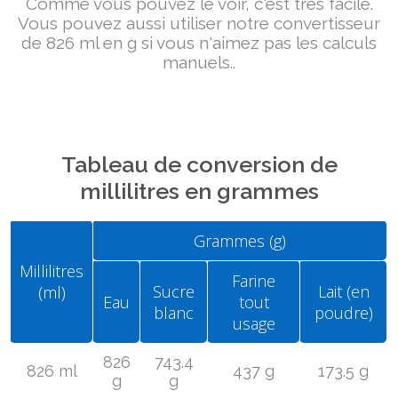
Comme vous pouvez le voir, c'est très facile.
Vous pouvez aussi utiliser notre convertisseur
de 826 ml en g si vous n'aimez pas les calculs
manuels..
Tableau de conversion de
millilitres en grammes
Grammes (g)
Millilitres
Farine
Sucre
Lait (en
(ml)
Eau
tout
blanc
poudre)
usage
826
743.4
826 ml
437 g
173.5 g
g
g