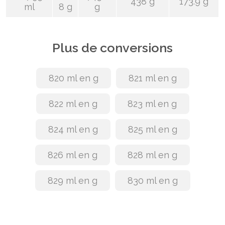
438 g
173.9 g
ml
8 g
g
Plus de conversions
820 ml en g
821 ml en g
822 ml en g
823 ml en g
824 ml en g
825 ml en g
826 ml en g
828 ml en g
829 ml en g
830 ml en g