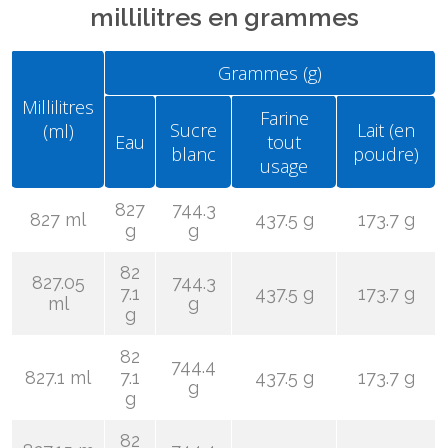
millilitres en grammes
Grammes (g)
Millilitres
Farine
Sucre
Lait (en
(ml)
Eau
tout
blanc
poudre)
usage
827
744.3
827 ml
437.5 g
173.7 g
g
g
82
827.05
744.3
7.1
437.5 g
173.7 g
ml
g
g
82
744.4
827.1 ml
7.1
437.5 g
173.7 g
g
g
82