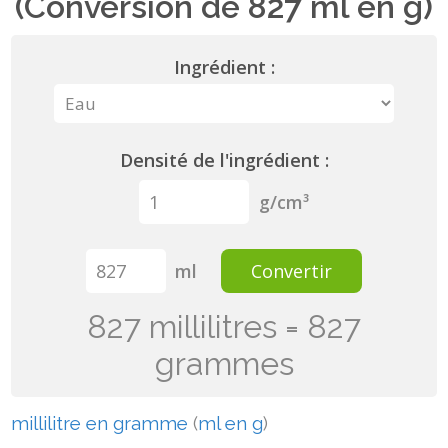
(Conversion de 827 ml en g)
Ingrédient :
Densité de l'ingrédient :
g/cm³
ml
Convertir
827 millilitres = 827
grammes
millilitre en gramme
(
ml en g
)