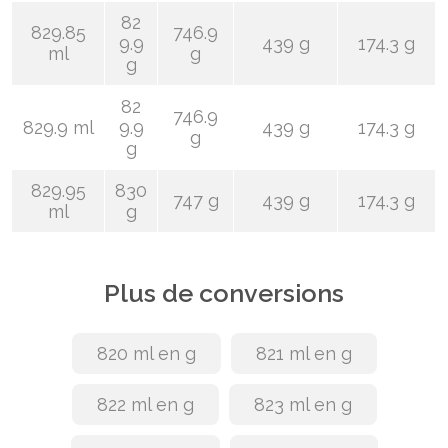
82
829.85
746.9
9.9
439 g
174.3 g
ml
g
g
82
746.9
829.9 ml
9.9
439 g
174.3 g
g
g
829.95
830
747 g
439 g
174.3 g
ml
g
Plus de conversions
820 ml en g
821 ml en g
822 ml en g
823 ml en g