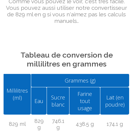
Comme vous pouvez le voir, c'est très facile.
Vous pouvez aussi utiliser notre convertisseur
de 829 ml en g si vous n'aimez pas les calculs
manuels..
Tableau de conversion de
millilitres en grammes
Grammes (g)
Millilitres
Farine
Sucre
Lait (en
(ml)
Eau
tout
blanc
poudre)
usage
829
746.1
829 ml
438.5 g
174.1 g
g
g