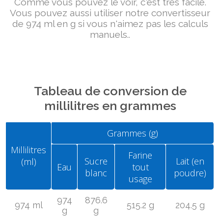
Comme vous pouvez le voir, c'est très facile.
Vous pouvez aussi utiliser notre convertisseur
de 974 ml en g si vous n'aimez pas les calculs
manuels..
Tableau de conversion de
millilitres en grammes
Grammes (g)
Millilitres
Farine
Sucre
Lait (en
(ml)
Eau
tout
blanc
poudre)
usage
974
876.6
974 ml
515.2 g
204.5 g
g
g