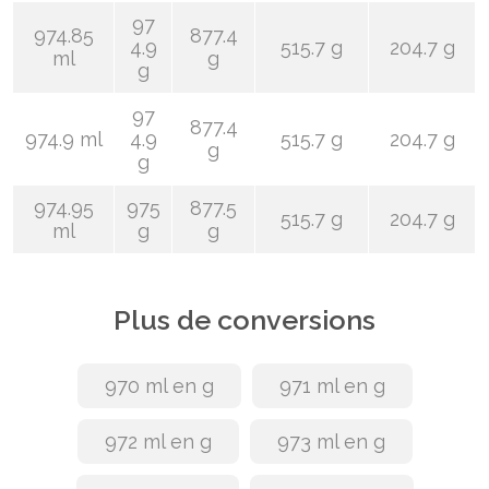
97
974.85
877.4
4.9
515.7 g
204.7 g
ml
g
g
97
877.4
974.9 ml
4.9
515.7 g
204.7 g
g
g
974.95
975
877.5
515.7 g
204.7 g
ml
g
g
Plus de conversions
970 ml en g
971 ml en g
972 ml en g
973 ml en g