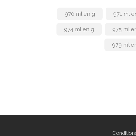
970 ml en g
971 ml e
974 ml en g
975 ml e
979 ml e
Conditions