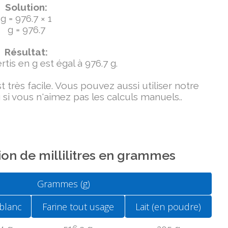
Solution:
g = 976.7 × 1
g = 976.7
Résultat:
tis en g est égal à 976.7 g.
très facile. Vous pouvez aussi utiliser notre
si vous n'aimez pas les calculs manuels..
on de millilitres en grammes
Grammes (g)
blanc
Farine tout usage
Lait (en poudre)