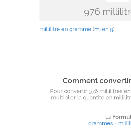
976 millil
millilitre en gramme
(
ml en g
)
Comment convertir 
Pour convertir 976 millilitres e
multiplier la quantité en millili
La
formul
grammes = millili