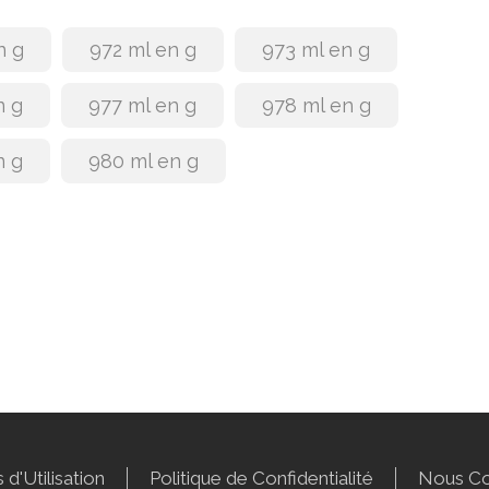
n g
972 ml en g
973 ml en g
n g
977 ml en g
978 ml en g
n g
980 ml en g
 d'Utilisation
Politique de Confidentialité
Nous Co