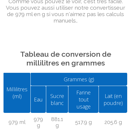
Comme vous pouvez le voir, c'est très facile.
Vous pouvez aussi utiliser notre convertisseur
de 979 ml en g si vous n'aimez pas les calculs
manuels..
Tableau de conversion de
millilitres en grammes
Grammes (g)
Millilitres
Farine
Sucre
Lait (en
(ml)
Eau
tout
blanc
poudre)
usage
979
881.1
979 ml
517.9 g
205.6 g
g
g