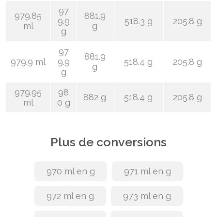
97
979.85
881.9
9.9
518.3 g
205.8 g
ml
g
g
97
881.9
979.9 ml
9.9
518.4 g
205.8 g
g
g
979.95
98
882 g
518.4 g
205.8 g
ml
0 g
Plus de conversions
970 ml en g
971 ml en g
972 ml en g
973 ml en g