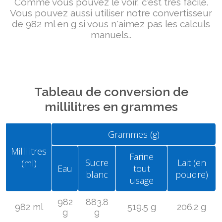
Comme vous pouvez le voir, c'est très facile.
Vous pouvez aussi utiliser notre convertisseur
de 982 ml en g si vous n'aimez pas les calculs
manuels..
Tableau de conversion de
millilitres en grammes
Grammes (g)
Millilitres
Farine
Sucre
Lait (en
(ml)
Eau
tout
blanc
poudre)
usage
982
883.8
982 ml
519.5 g
206.2 g
g
g