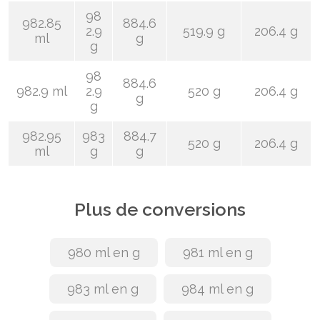
98
982.85
884.6
2.9
519.9 g
206.4 g
ml
g
g
98
884.6
982.9 ml
2.9
520 g
206.4 g
g
g
982.95
983
884.7
520 g
206.4 g
ml
g
g
Plus de conversions
980 ml en g
981 ml en g
983 ml en g
984 ml en g