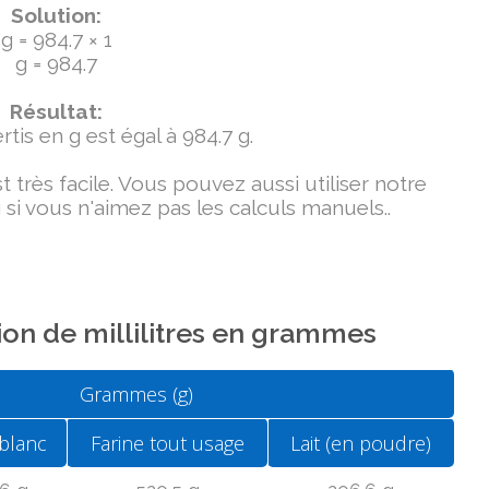
Solution:
g = 984.7 × 1
g = 984.7
Résultat:
tis en g est égal à 984.7 g.
très facile. Vous pouvez aussi utiliser notre
si vous n'aimez pas les calculs manuels..
on de millilitres en grammes
Grammes (g)
blanc
Farine tout usage
Lait (en poudre)