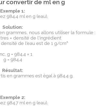
r convertir de ml en g
Exemple 1:
ez 984.4 ml en g (eau).
Solution:
 en grammes, nous allons utiliser la formule :
tres × densité de l'ingrédient
densité de l'eau est de 1 g/cm³
c, g = 984.4 × 1
g = 984.4
Résultat:
ertis en grammes est égal à 984.4 g.
Exemple 2:
ez 984.7 ml en g (eau).