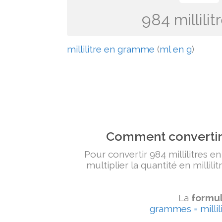
984 millili
millilitre en gramme
(
ml en g
)
Comment convertir 
Pour convertir 984 millilitres e
multiplier la quantité en millili
La
formul
grammes = millili