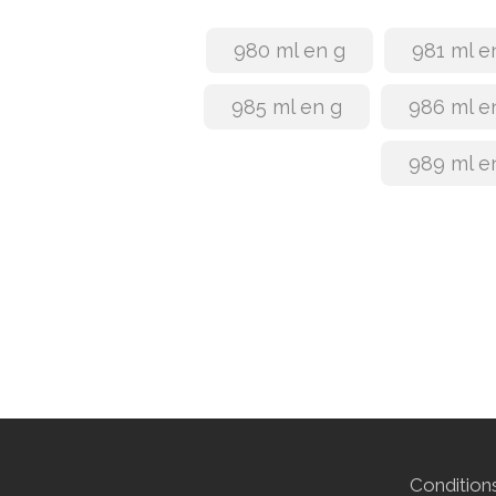
980 ml en g
981 ml e
985 ml en g
986 ml e
989 ml e
Conditions