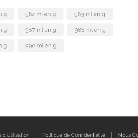
n g
982 ml en g
983 ml en g
n g
987 ml en g
988 ml en g
n g
990 ml en g
 d'Utilisation
Politique de Confidentialité
Nous Co