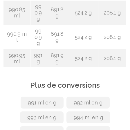
99
990.85
891.8
0.9
524.2 g
208.1 g
ml
g
g
99
990.9 m
891.8
0.9
524.2 g
208.1 g
l
g
g
990.95
991
891.9
524.2 g
208.1 g
ml
g
g
Plus de conversions
991 ml en g
992 ml en g
993 ml en g
994 ml en g