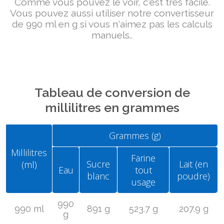
Comme vous pouvez le voir, c'est très facile.
Vous pouvez aussi utiliser notre convertisseur
de 990 ml en g si vous n'aimez pas les calculs
manuels..
Tableau de conversion de
millilitres en grammes
Grammes (g)
Millilitres
Farine
Sucre
Lait (en
(ml)
Eau
tout
blanc
poudre)
usage
990
990 ml
891 g
523.7 g
207.9 g
g