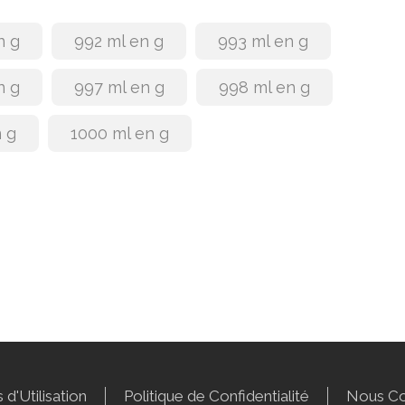
n g
992 ml en g
993 ml en g
n g
997 ml en g
998 ml en g
 g
1000 ml en g
 d'Utilisation
Politique de Confidentialité
Nous Co