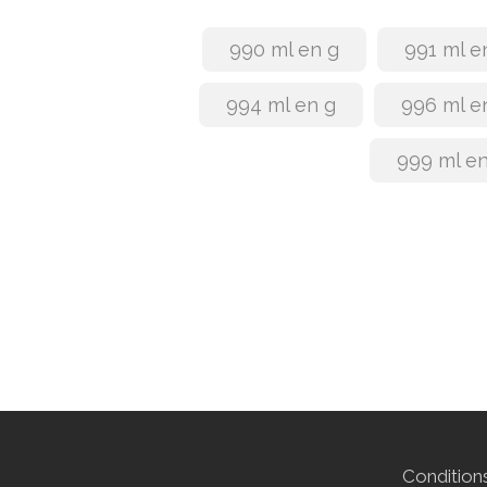
990 ml en g
991 ml e
994 ml en g
996 ml e
999 ml en
Conditions