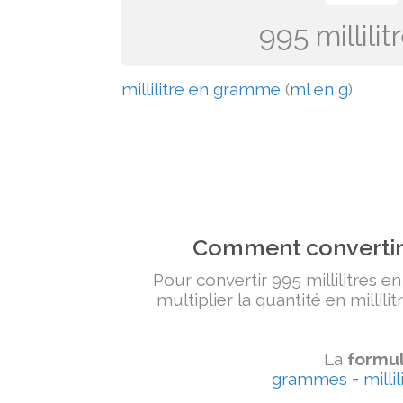
995 millil
millilitre en gramme
(
ml en g
)
Comment convertir 
Pour convertir 995 millilitres e
multiplier la quantité en millili
La
formul
grammes = millili