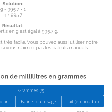
Solution:
g = 995.7 × 1
g = 995.7
Résultat:
tis en g est égal à 995.7 g.
très facile. Vous pouvez aussi utiliser notre
si vous n'aimez pas les calculs manuels..
on de millilitres en grammes
Grammes (g)
blanc
Farine tout usage
Lait (en poudre)