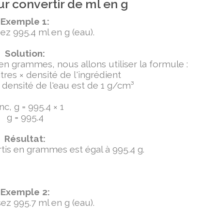
r convertir de ml en g
Exemple 1:
ez 995.4 ml en g (eau).
Solution:
 en grammes, nous allons utiliser la formule :
tres × densité de l'ingrédient
densité de l'eau est de 1 g/cm³
c, g = 995.4 × 1
g = 995.4
Résultat:
ertis en grammes est égal à 995.4 g.
Exemple 2:
ez 995.7 ml en g (eau).