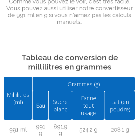
Comme vous pouvez le voir, c'est très facile.
Vous pouvez aussi utiliser notre convertisseur
de 991 ml en g si vous n'aimez pas les calculs
manuels..
Tableau de conversion de
millilitres en grammes
Grammes (g)
Millilitres
Farine
Sucre
Lait (en
(ml)
Eau
tout
blanc
poudre)
usage
991
891.9
991 ml
524.2 g
208.1 g
g
g