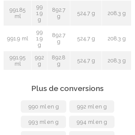
99
991.85
892.7
1.9
524.7 g
208.3 g
ml
g
g
99
892.7
991.9 ml
1.9
524.7 g
208.3 g
g
g
991.95
992
892.8
524.7 g
208.3 g
ml
g
g
Plus de conversions
990 ml en g
992 ml en g
993 ml en g
994 ml en g