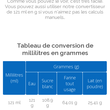
Comme vous pouvez le voir, c'est très facile.
Vous pouvez aussi utiliser notre convertisseur
de 121 ml en g si vous n'aimez pas les calculs
manuels..
Tableau de conversion de
millilitres en grammes
Grammes (g)
Millilitres
Farine
Sucre
Lait (en
(ml)
Eau
tout
blanc
poudre)
usage
121
108.9
121 ml
64.01 g
25.41 g
g
g