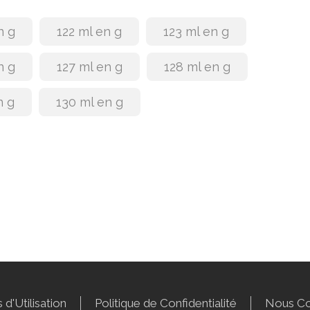
n g
122 ml en g
123 ml en g
n g
127 ml en g
128 ml en g
n g
130 ml en g
 d'Utilisation
Politique de Confidentialité
Nous Co