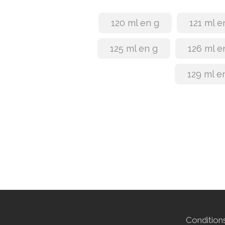
120 ml en g
121 ml e
125 ml en g
126 ml e
129 ml e
Conditions