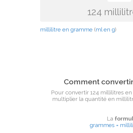
124 millil
millilitre en gramme
(
ml en g
)
Comment convertir 
Pour convertir 124 millilitres e
multiplier la quantité en millili
La
formul
grammes = millili