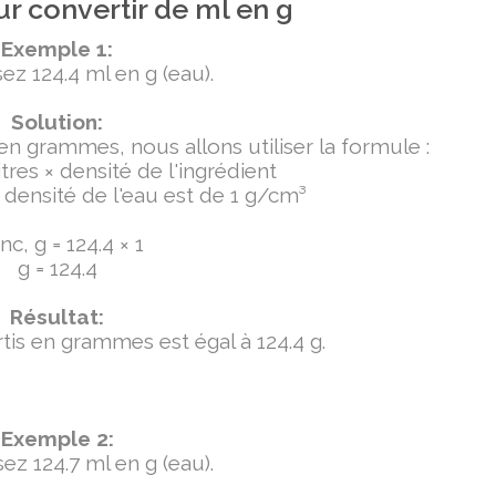
r convertir de ml en g
Exemple 1:
ez 124.4 ml en g (eau).
Solution:
 en grammes, nous allons utiliser la formule :
tres × densité de l'ingrédient
densité de l'eau est de 1 g/cm³
c, g = 124.4 × 1
g = 124.4
Résultat:
ertis en grammes est égal à 124.4 g.
Exemple 2:
ez 124.7 ml en g (eau).