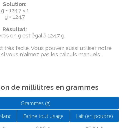
Solution:
g = 124.7 × 1
g = 124.7
Résultat:
tis en g est égal à 124.7 g.
très facile. Vous pouvez aussi utiliser notre
si vous n'aimez pas les calculs manuels..
on de millilitres en grammes
Grammes (g)
blanc
Farine tout usage
Lait (en poudre)