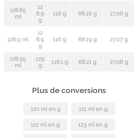
12
128.85
8.9
116 g
68.16 g
27.06 g
ml
g
12
128.9 ml
8.9
116 g
68.19 g
27.07 g
g
128.95
129
116.1 g
68.21 g
27.08 g
ml
g
Plus de conversions
120 ml en g
121 ml en g
122 ml en g
123 ml en g