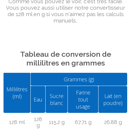
Comme vous pouvez le voir, c'est très facile.
Vous pouvez aussi utiliser notre convertisseur
de 128 ml en g si vous n'aimez pas les calculs
manuels..
Tableau de conversion de
millilitres en grammes
Grammes (g)
Millilitres
Farine
Sucre
Lait (en
(ml)
Eau
tout
blanc
poudre)
usage
128
128 ml
115.2 g
67.71 g
26.88 g
g