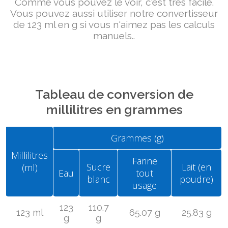
Comme vous pouvez le voir, c'est très facile.
Vous pouvez aussi utiliser notre convertisseur
de 123 ml en g si vous n'aimez pas les calculs
manuels..
Tableau de conversion de
millilitres en grammes
Grammes (g)
Millilitres
Farine
Sucre
Lait (en
(ml)
Eau
tout
blanc
poudre)
usage
123
110.7
123 ml
65.07 g
25.83 g
g
g