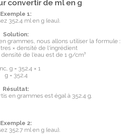
r convertir de ml en g
Exemple 1:
ez 352.4 ml en g (eau).
Solution:
 en grammes, nous allons utiliser la formule :
tres × densité de l'ingrédient
densité de l'eau est de 1 g/cm³
c, g = 352.4 × 1
g = 352.4
Résultat:
ertis en grammes est égal à 352.4 g.
Exemple 2:
ez 352.7 ml en g (eau).