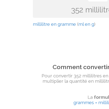
352 millil
millilitre en gramme
(
ml en g
)
Comment convertir 
Pour convertir 352 millilitres e
multiplier la quantité en millili
La
formul
grammes = millili