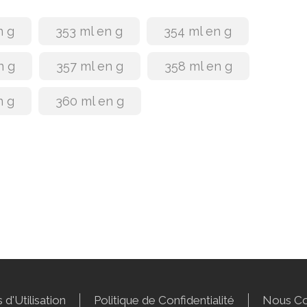
n g
353 ml en g
354 ml en g
n g
357 ml en g
358 ml en g
n g
360 ml en g
 d'Utilisation
Politique de Confidentialité
Nous Co