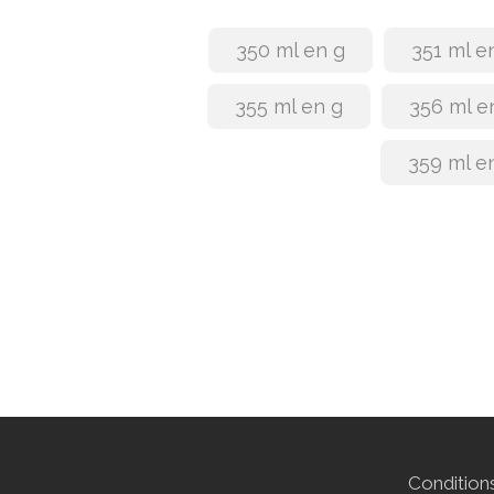
350 ml en g
351 ml e
355 ml en g
356 ml e
359 ml e
Conditions