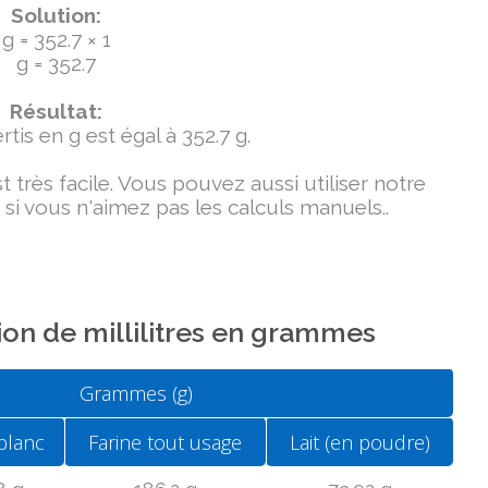
Solution:
g = 352.7 × 1
g = 352.7
Résultat:
tis en g est égal à 352.7 g.
très facile. Vous pouvez aussi utiliser notre
si vous n'aimez pas les calculs manuels..
on de millilitres en grammes
Grammes (g)
blanc
Farine tout usage
Lait (en poudre)