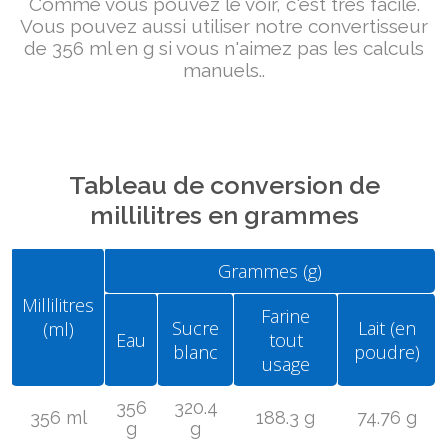
Comme vous pouvez le voir, c'est très facile.
Vous pouvez aussi utiliser notre convertisseur
de 356 ml en g si vous n'aimez pas les calculs
manuels..
Tableau de conversion de
millilitres en grammes
Grammes (g)
Millilitres
Farine
Sucre
Lait (en
(ml)
Eau
tout
blanc
poudre)
usage
356
320.4
356 ml
188.3 g
74.76 g
g
g