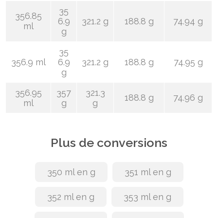
35
356.85
6.9
321.2 g
188.8 g
74.94 g
ml
g
35
356.9 ml
6.9
321.2 g
188.8 g
74.95 g
g
356.95
357
321.3
188.8 g
74.96 g
ml
g
g
Plus de conversions
350 ml en g
351 ml en g
352 ml en g
353 ml en g