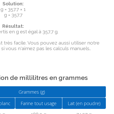
Solution:
g = 357.7 × 1
g = 357.7
Résultat:
tis en g est égal à 357.7 g.
très facile. Vous pouvez aussi utiliser notre
si vous n'aimez pas les calculs manuels..
on de millilitres en grammes
Grammes (g)
blanc
Farine tout usage
Lait (en poudre)