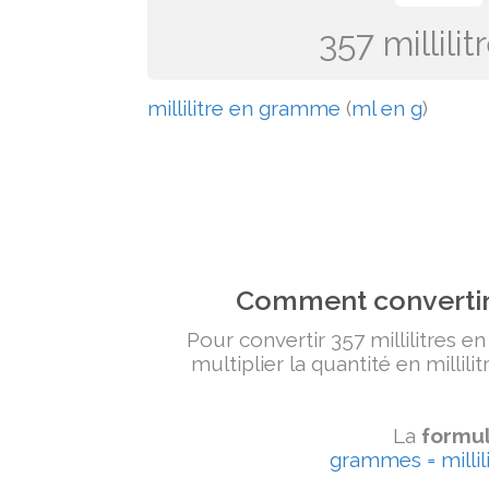
357 millil
millilitre en gramme
(
ml en g
)
Comment convertir 
Pour convertir 357 millilitres e
multiplier la quantité en millili
La
formul
grammes = millili