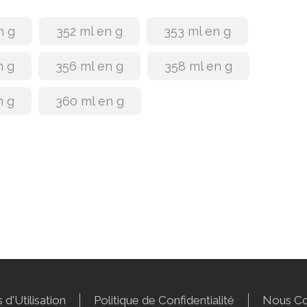
n g
352 ml en g
353 ml en g
n g
356 ml en g
358 ml en g
n g
360 ml en g
 d'Utilisation
Politique de Confidentialité
Nous Co