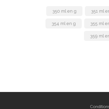
350 ml en g
351 ml e
354 ml en g
355 ml e
359 ml e
Conditions