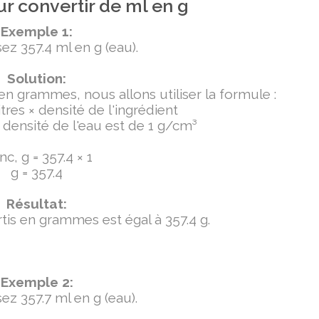
r convertir de ml en g
Exemple 1:
ez 357.4 ml en g (eau).
Solution:
 en grammes, nous allons utiliser la formule :
tres × densité de l'ingrédient
densité de l'eau est de 1 g/cm³
c, g = 357.4 × 1
g = 357.4
Résultat:
ertis en grammes est égal à 357.4 g.
Exemple 2:
ez 357.7 ml en g (eau).