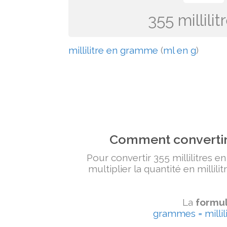
355 millil
millilitre en gramme
(
ml en g
)
Comment convertir 
Pour convertir 355 millilitres e
multiplier la quantité en millili
La
formul
grammes = millili