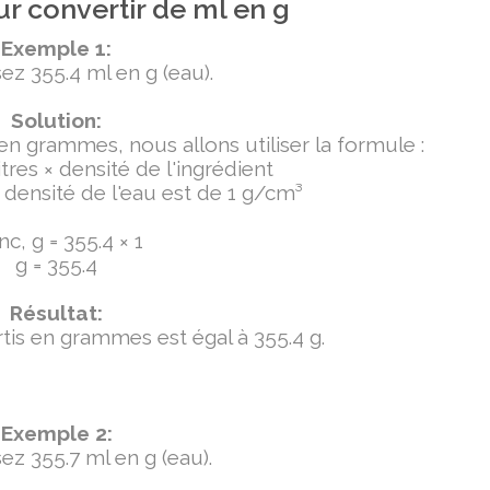
r convertir de ml en g
Exemple 1:
ez 355.4 ml en g (eau).
Solution:
 en grammes, nous allons utiliser la formule :
tres × densité de l'ingrédient
densité de l'eau est de 1 g/cm³
c, g = 355.4 × 1
g = 355.4
Résultat:
ertis en grammes est égal à 355.4 g.
Exemple 2:
ez 355.7 ml en g (eau).