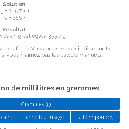
Solution:
g = 355.7 × 1
g = 355.7
Résultat:
tis en g est égal à 355.7 g.
très facile. Vous pouvez aussi utiliser notre
si vous n'aimez pas les calculs manuels..
on de millilitres en grammes
Grammes (g)
blanc
Farine tout usage
Lait (en poudre)