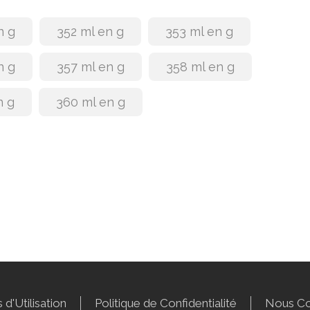
n g
352 ml en g
353 ml en g
n g
357 ml en g
358 ml en g
n g
360 ml en g
 d'Utilisation
Politique de Confidentialité
Nous Co