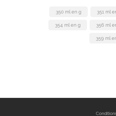
350 ml en g
351 ml e
354 ml en g
356 ml e
359 ml e
Conditions