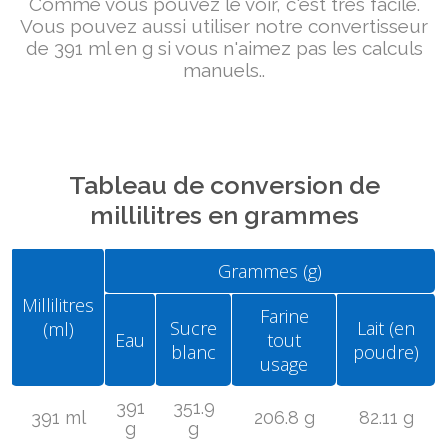
Comme vous pouvez le voir, c'est très facile.
Vous pouvez aussi utiliser notre convertisseur
de 391 ml en g si vous n'aimez pas les calculs
manuels..
Tableau de conversion de
millilitres en grammes
Grammes (g)
Millilitres
Farine
Sucre
Lait (en
(ml)
Eau
tout
blanc
poudre)
usage
391
351.9
391 ml
206.8 g
82.11 g
g
g