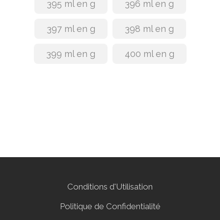
395 ml en g
396 ml en g
397 ml en g
398 ml en g
399 ml en g
400 ml en g
Conditions d'Utilisation
Politique de Confidentialité