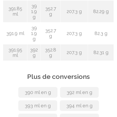
39
391.85
352.7
1.9
207.3 g
82.29 g
ml
g
g
39
352.7
391.9 ml
1.9
207.3 g
82.3 g
g
g
391.95
392
352.8
207.3 g
82.31 g
ml
g
g
Plus de conversions
390 ml en g
392 ml en g
393 ml en g
394 ml en g