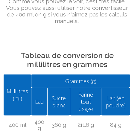
Comme vous pouvez le voir, c'est très facile.
Vous pouvez aussi utiliser notre convertisseur
de 400 ml en g si vous n'aimez pas les calculs
manuels..
Tableau de conversion de
millilitres en grammes
Grammes (g)
Millilitres
Farine
Sucre
Lait (en
(ml)
Eau
tout
blanc
poudre)
usage
400
400 ml
360 g
211.6 g
84 g
g