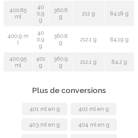
40
400.85
360.8
0.9
212 g
84.18 g
ml
g
g
40
400.9 m
360.8
0.9
212.1 g
84.19 g
l
g
g
400.95
401
360.9
212.1 g
84.2 g
ml
g
g
Plus de conversions
401 ml en g
402 ml en g
403 ml en g
404 ml en g