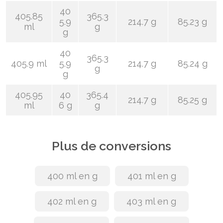
40
405.85
365.3
5.9
214.7 g
85.23 g
ml
g
g
40
365.3
405.9 ml
5.9
214.7 g
85.24 g
g
g
405.95
40
365.4
214.7 g
85.25 g
ml
6 g
g
Plus de conversions
400 ml en g
401 ml en g
402 ml en g
403 ml en g