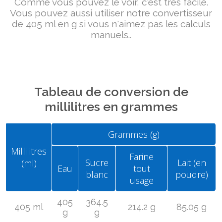
Comme vous pouvez le voir, c'est très facile.
Vous pouvez aussi utiliser notre convertisseur
de 405 ml en g si vous n'aimez pas les calculs
manuels..
Tableau de conversion de
millilitres en grammes
Grammes (g)
Millilitres
Farine
Sucre
Lait (en
(ml)
Eau
tout
blanc
poudre)
usage
405
364.5
405 ml
214.2 g
85.05 g
g
g