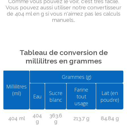
Comme vous pouvez le voir, c'est très facile.
Vous pouvez aussi utiliser notre convertisseur
de 404 ml en g si vous n'aimez pas les calculs
manuels..
Tableau de conversion de
millilitres en grammes
Grammes (g)
Millilitres
Farine
Sucre
Lait (en
(ml)
Eau
tout
blanc
poudre)
usage
404
363.6
404 ml
213.7 g
84.84 g
g
g