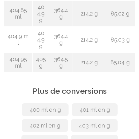
40
404.85
364.4
4.9
214.2 g
85.02 g
ml
g
g
40
404.9 m
364.4
4.9
214.2 g
85.03 g
l
g
g
404.95
405
364.5
214.2 g
85.04 g
ml
g
g
Plus de conversions
400 ml en g
401 ml en g
402 ml en g
403 ml en g