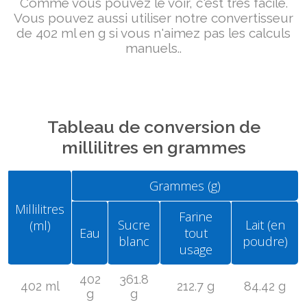
Comme vous pouvez le voir, c'est très facile.
Vous pouvez aussi utiliser notre convertisseur
de 402 ml en g si vous n'aimez pas les calculs
manuels..
Tableau de conversion de
millilitres en grammes
Grammes (g)
Millilitres
Farine
Sucre
Lait (en
(ml)
Eau
tout
blanc
poudre)
usage
402
361.8
402 ml
212.7 g
84.42 g
g
g