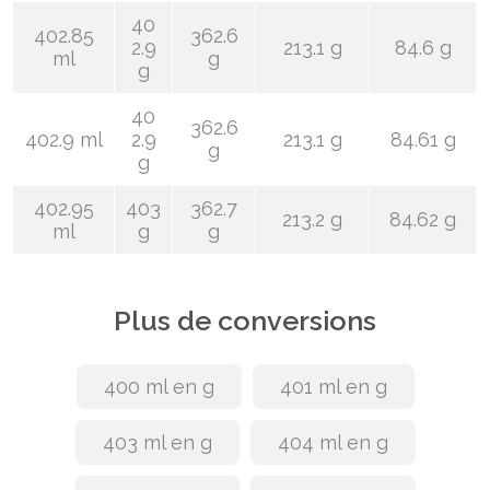
40
402.85
362.6
2.9
213.1 g
84.6 g
ml
g
g
40
362.6
402.9 ml
2.9
213.1 g
84.61 g
g
g
402.95
403
362.7
213.2 g
84.62 g
ml
g
g
Plus de conversions
400 ml en g
401 ml en g
403 ml en g
404 ml en g