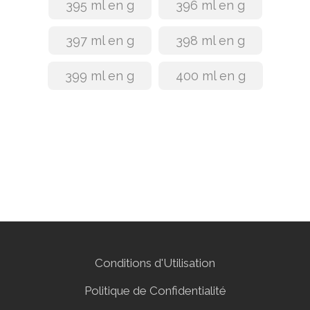
395 ml en g
396 ml en g
397 ml en g
398 ml en g
399 ml en g
400 ml en g
Conditions d'Utilisation
Politique de Confidentialité