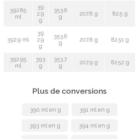
39
392.85
353.6
2.9
207.8 g
82.5 g
ml
g
g
39
353.6
392.9 ml
2.9
207.8 g
82.51 g
g
g
392.95
393
353.7
207.9 g
82.52 g
ml
g
g
Plus de conversions
390 ml en g
391 ml en g
393 ml en g
394 ml en g