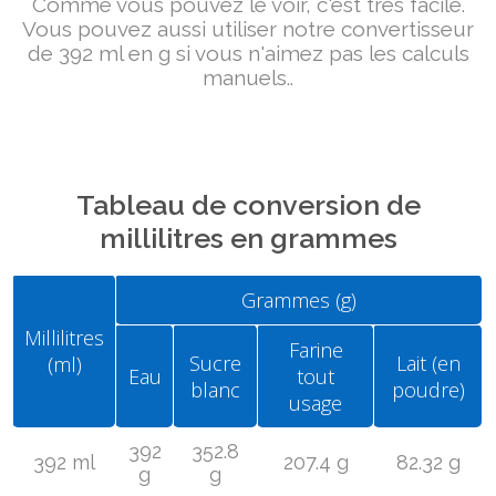
Comme vous pouvez le voir, c'est très facile.
Vous pouvez aussi utiliser notre convertisseur
de 392 ml en g si vous n'aimez pas les calculs
manuels..
Tableau de conversion de
millilitres en grammes
Grammes (g)
Millilitres
Farine
Sucre
Lait (en
(ml)
Eau
tout
blanc
poudre)
usage
392
352.8
392 ml
207.4 g
82.32 g
g
g