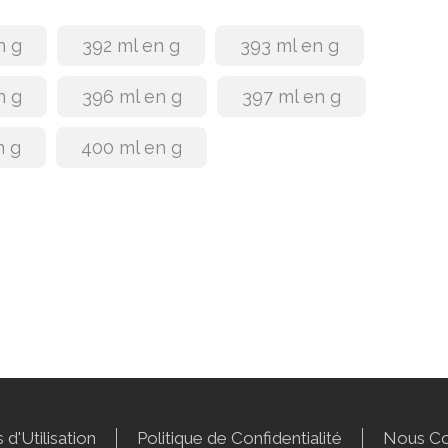
n g
392 ml en g
393 ml en g
n g
396 ml en g
397 ml en g
n g
400 ml en g
 d'Utilisation
Politique de Confidentialité
Nous Co