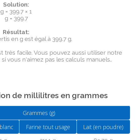
Solution:
g = 399.7 × 1
g = 399.7
Résultat:
tis en g est égal à 399.7 g.
très facile. Vous pouvez aussi utiliser notre
si vous n'aimez pas les calculs manuels..
on de millilitres en grammes
Grammes (g)
blanc
Farine tout usage
Lait (en poudre)