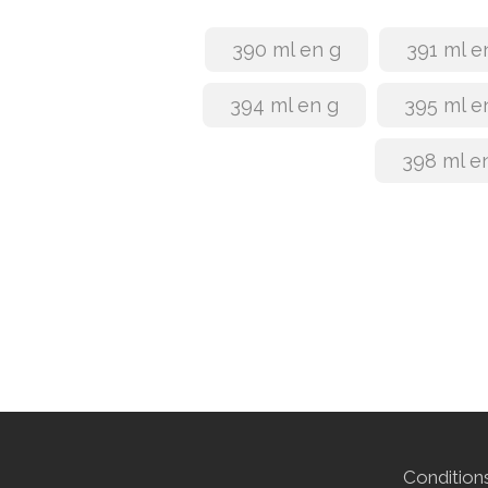
390 ml en g
391 ml e
394 ml en g
395 ml e
398 ml e
Conditions