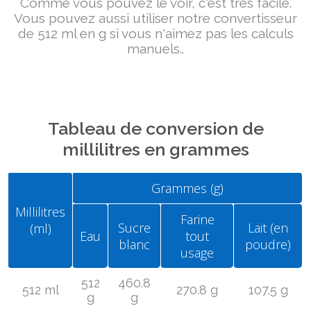
Comme vous pouvez le voir, c'est très facile.
Vous pouvez aussi utiliser notre convertisseur
de 512 ml en g si vous n'aimez pas les calculs
manuels..
Tableau de conversion de
millilitres en grammes
Grammes (g)
Millilitres
Farine
Sucre
Lait (en
(ml)
Eau
tout
blanc
poudre)
usage
512
460.8
512 ml
270.8 g
107.5 g
g
g