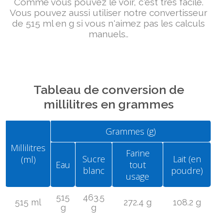
Comme vous pouvez le voir, c'est très facile.
Vous pouvez aussi utiliser notre convertisseur
de 515 ml en g si vous n'aimez pas les calculs
manuels..
Tableau de conversion de
millilitres en grammes
Grammes (g)
Millilitres
Farine
Sucre
Lait (en
(ml)
Eau
tout
blanc
poudre)
usage
515
463.5
515 ml
272.4 g
108.2 g
g
g