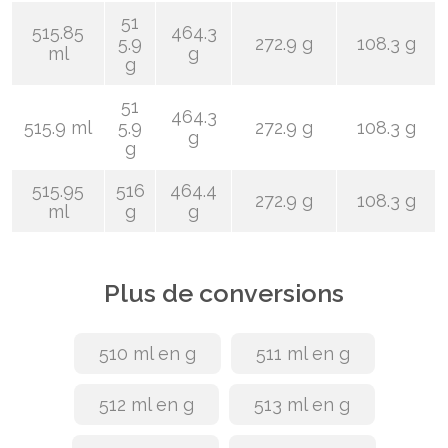
51
515.85
464.3
5.9
272.9 g
108.3 g
ml
g
g
51
464.3
515.9 ml
5.9
272.9 g
108.3 g
g
g
515.95
516
464.4
272.9 g
108.3 g
ml
g
g
Plus de conversions
510 ml en g
511 ml en g
512 ml en g
513 ml en g