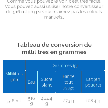
Comme vous pouvez le voir, c'est très facile.
Vous pouvez aussi utiliser notre convertisseur
de 516 ml en g si vous n'aimez pas les calculs
manuels..
Tableau de conversion de
millilitres en grammes
Grammes (g)
Millilitres
Farine
Sucre
Lait (en
(ml)
Eau
tout
blanc
poudre)
usage
516
464.4
516 ml
273 g
108.4 g
g
g