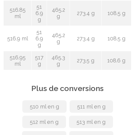
51
516.85
465.2
6.9
273.4 g
108.5 g
ml
g
g
51
465.2
516.9 ml
6.9
273.4 g
108.5 g
g
g
516.95
517
465.3
273.5 g
108.6 g
ml
g
g
Plus de conversions
510 ml en g
511 ml en g
512 ml en g
513 ml en g