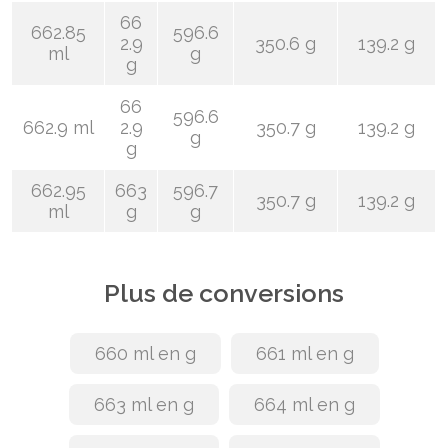
66
662.85
596.6
2.9
350.6 g
139.2 g
ml
g
g
66
596.6
662.9 ml
2.9
350.7 g
139.2 g
g
g
662.95
663
596.7
350.7 g
139.2 g
ml
g
g
Plus de conversions
660 ml en g
661 ml en g
663 ml en g
664 ml en g