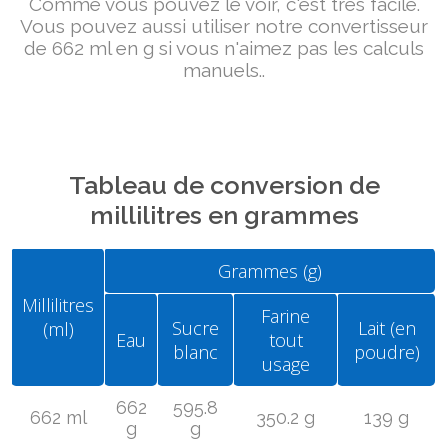
Comme vous pouvez le voir, c'est très facile.
Vous pouvez aussi utiliser notre convertisseur
de 662 ml en g si vous n'aimez pas les calculs
manuels..
Tableau de conversion de
millilitres en grammes
Grammes (g)
Millilitres
Farine
Sucre
Lait (en
(ml)
Eau
tout
blanc
poudre)
usage
662
595.8
662 ml
350.2 g
139 g
g
g