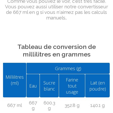
Comme vous pouvez le voir, c'est très facile.
Vous pouvez aussi utiliser notre convertisseur
de 667 ml en g si vous n'aimez pas les calculs
manuels..
Tableau de conversion de
millilitres en grammes
Grammes (g)
Millilitres
Farine
Sucre
Lait (en
(ml)
Eau
tout
blanc
poudre)
usage
667
600.3
667 ml
352.8 g
140.1 g
g
g