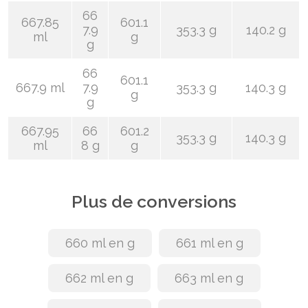
66
667.85
601.1
7.9
353.3 g
140.2 g
ml
g
g
66
601.1
667.9 ml
7.9
353.3 g
140.3 g
g
g
667.95
66
601.2
353.3 g
140.3 g
ml
8 g
g
Plus de conversions
660 ml en g
661 ml en g
662 ml en g
663 ml en g