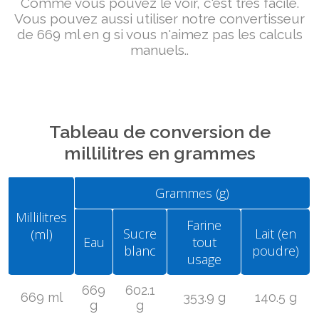
Comme vous pouvez le voir, c'est très facile.
Vous pouvez aussi utiliser notre convertisseur
de 669 ml en g si vous n'aimez pas les calculs
manuels..
Tableau de conversion de
millilitres en grammes
Grammes (g)
Millilitres
Farine
Sucre
Lait (en
(ml)
Eau
tout
blanc
poudre)
usage
669
602.1
669 ml
353.9 g
140.5 g
g
g