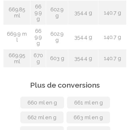
66
669.85
602.9
9.9
354.4 g
140.7 g
ml
g
g
66
669.9 m
602.9
9.9
354.4 g
140.7 g
l
g
g
669.95
670
603 g
354.4 g
140.7 g
ml
g
Plus de conversions
660 ml en g
661 ml en g
662 ml en g
663 ml en g