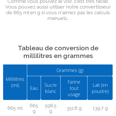
Comme vous pouvez le voir, c'est très facile.
Vous pouvez aussi utiliser notre convertisseur
de 665 ml en g si vous n'aimez pas les calculs
manuels..
Tableau de conversion de
millilitres en grammes
Grammes (g)
Millilitres
Farine
Sucre
Lait (en
(ml)
Eau
tout
blanc
poudre)
usage
665
598.5
665 ml
351.8 g
139.7 g
g
g