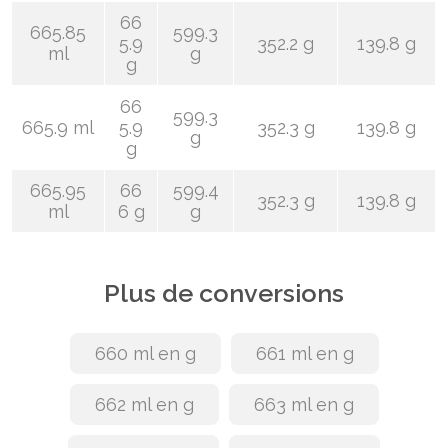
66
665.85
599.3
5.9
352.2 g
139.8 g
ml
g
g
66
599.3
665.9 ml
5.9
352.3 g
139.8 g
g
g
665.95
66
599.4
352.3 g
139.8 g
ml
6 g
g
Plus de conversions
660 ml en g
661 ml en g
662 ml en g
663 ml en g