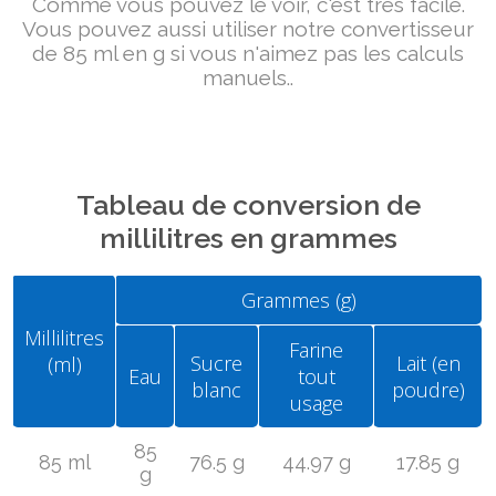
Comme vous pouvez le voir, c'est très facile.
Vous pouvez aussi utiliser notre convertisseur
de 85 ml en g si vous n'aimez pas les calculs
manuels..
Tableau de conversion de
millilitres en grammes
Grammes (g)
Millilitres
Farine
Sucre
Lait (en
(ml)
Eau
tout
blanc
poudre)
usage
85
85 ml
76.5 g
44.97 g
17.85 g
g