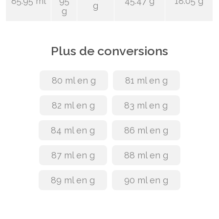
85.95 ml
95
45.47 g
18.05 g
g
g
Plus de conversions
80 ml en g
81 ml en g
82 ml en g
83 ml en g
84 ml en g
86 ml en g
87 ml en g
88 ml en g
89 ml en g
90 ml en g