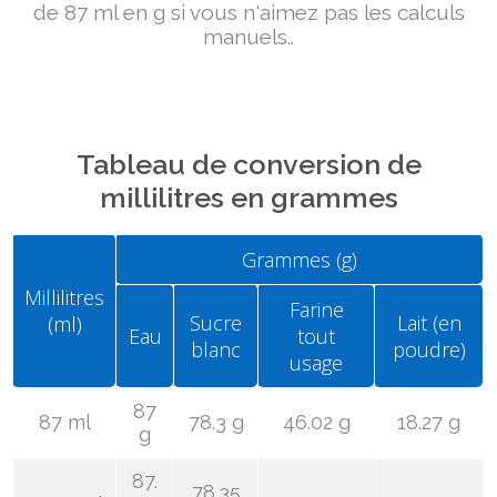
de 87 ml en g si vous n'aimez pas les calculs
manuels..
Tableau de conversion de
millilitres en grammes
Grammes (g)
Millilitres
Farine
Sucre
Lait (en
(ml)
Eau
tout
blanc
poudre)
usage
87
87 ml
78.3 g
46.02 g
18.27 g
g
87.
78.35