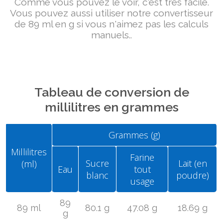
Comme vous pouvez le voir, c'est très facile.
Vous pouvez aussi utiliser notre convertisseur
de 89 ml en g si vous n'aimez pas les calculs
manuels..
Tableau de conversion de
millilitres en grammes
Grammes (g)
Millilitres
Farine
Sucre
Lait (en
(ml)
Eau
tout
blanc
poudre)
usage
89
89 ml
80.1 g
47.08 g
18.69 g
g