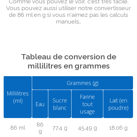
Comme vous pouvez le voir, c'est très facile.
Vous pouvez aussi utiliser notre convertisseur
de 86 ml en g si vous n'aimez pas les calculs
manuels..
Tableau de conversion de
millilitres en grammes
Grammes (g)
Millilitres
Farine
Sucre
Lait (en
(ml)
Eau
tout
blanc
poudre)
usage
86
86 ml
77.4 g
45.49 g
18.06 g
g